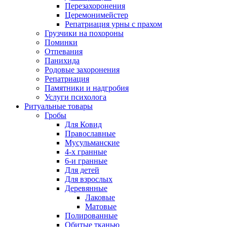
Перезахоронения
Церемонимейстер
Репатриация урны с прахом
Грузчики на похороны
Поминки
Отпевания
Панихида
Родовые захоронения
Репатриация
Памятники и надгробия
Услуги психолога
Ритуальные товары
Гробы
Для Ковид
Православные
Мусульманские
4-х гранные
6-и гранные
Для детей
Для взрослых
Деревянные
Лаковые
Матовые
Полированные
Обитые тканью