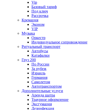
Vip
Базовый тариф
Под ключ
Рассрочка
Кремация
Эконом
VIP
Музыка
Оркестр
Индивидуальное сопровождение
Ритуальный транспорт
Автобусы
Катафалки
Груз 200
По России
За рубеж
Израиль
Германия
Самолетом
Автотранспортом
Дополнительные услуги
Аренда шатра
Траурное оформление
Эксгумация
Дезинфекция