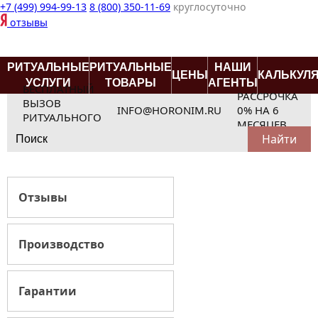
+7 (499) 994-99-13
8 (800) 350-11-69
круглосуточно
отзывы
РИТУАЛЬНЫЕ
РИТУАЛЬНЫЕ
НАШИ
ЦЕНЫ
КАЛЬКУЛ
УСЛУГИ
ТОВАРЫ
АГЕНТЫ
БЕСПЛАТНЫЙ
РАССРОЧКА
ВЫЗОВ
INFO@HORONIM.RU
0% НА 6
РИТУАЛЬНОГО
МЕСЯЦЕВ
Search
АГЕНТА
for:
Отзывы
Производство
Гарантии