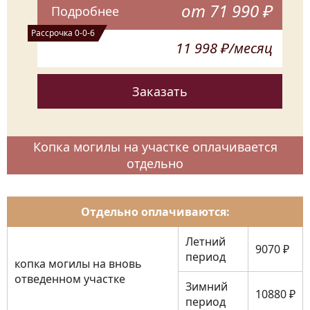
Комплект одежды для умершего
от 71 990 ₽
Подробнее
улучшенный
Рассрочка 0-0-6
Документы для организации похорон
11 998 ₽/месяц
Траурные композиции из живых цветов
(венок или корзина)
Заказать
Траурная лента с индивидуальным
дизайном с выбором цвета ленты
Крест на могилу из ценных пород
Копка могилы на участке оплачивается
дерева
отдельно
Табличка на крест с фотографией
умершего
Отдельно оплачиваются:
Летний
9070 ₽
период
копка могилы на вновь
отведенном участке
Зимний
10880 ₽
период