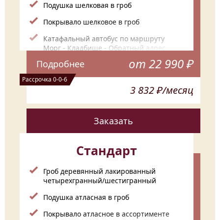
Подушка шелковая в гроб
Покрывало шелковое в гроб
Катафальный автобус по маршруту
Морг - Кладбище - Обратный адрес
от 22 990 ₽
Подробнее
Ритуальные тапочки
Рассрочка 0-0-6
Подготовка всех документов
3 832 ₽/месяц
Ритуальный венок из искусственных
цветов (90 см)
Заказать
Траурная лента с надписью
Стандарт
Гроб деревянный лакированный
четырехгранный/шестигранный
Подушка атласная в гроб
Покрывало атласное в ассортименте