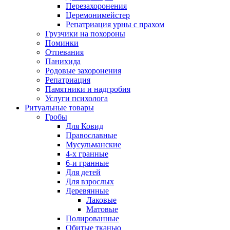
Перезахоронения
Церемонимейстер
Репатриация урны с прахом
Грузчики на похороны
Поминки
Отпевания
Панихида
Родовые захоронения
Репатриация
Памятники и надгробия
Услуги психолога
Ритуальные товары
Гробы
Для Ковид
Православные
Мусульманские
4-х гранные
6-и гранные
Для детей
Для взрослых
Деревянные
Лаковые
Матовые
Полированные
Обитые тканью