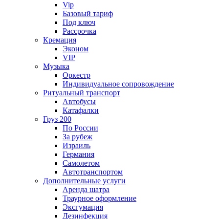
Vip
Базовый тариф
Под ключ
Рассрочка
Кремация
Эконом
VIP
Музыка
Оркестр
Индивидуальное сопровождение
Ритуальный транспорт
Автобусы
Катафалки
Груз 200
По России
За рубеж
Израиль
Германия
Самолетом
Автотранспортом
Дополнительные услуги
Аренда шатра
Траурное оформление
Эксгумация
Дезинфекция