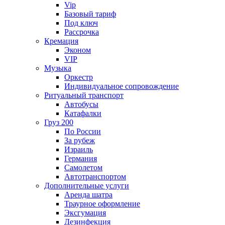
Vip
Базовый тариф
Под ключ
Рассрочка
Кремация
Эконом
VIP
Музыка
Оркестр
Индивидуальное сопровождение
Ритуальный транспорт
Автобусы
Катафалки
Груз 200
По России
За рубеж
Израиль
Германия
Самолетом
Автотранспортом
Дополнительные услуги
Аренда шатра
Траурное оформление
Эксгумация
Дезинфекция