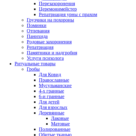
Перезахоронения
Церемонимейстер
Репатриация урны с прахом
Грузчики на похороны
Поминки
Отпевания
Панихида
Родовые захоронения
Репатриация
Памятники и надгробия
Услуги психолога
Ритуальные товары
Гробы
Для Ковид
Православные
Мусульманские
4-х гранные
6-и гранные
Для детей
Для взрослых
Деревянные
Лаковые
Матовые
Полированные
Обитые тканью