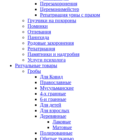
Перезахоронения
Церемонимейстер
Репатриация урны с прахом
Грузчики на похороны
Поминки
Отпевания
Панихида
Родовые захоронения
Репатриация
Памятники и надгробия
Услуги психолога
Ритуальные товары
Гробы
Для Ковид
Православные
Мусульманские
4-х гранные
6-и гранные
Для детей
Для взрослых
Деревянные
Лаковые
Матовые
Полированные
Обитые тканью