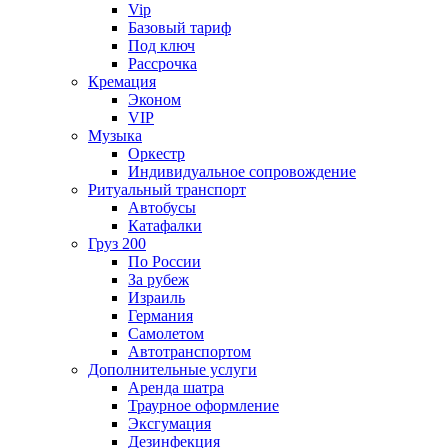
Vip
Базовый тариф
Под ключ
Рассрочка
Кремация
Эконом
VIP
Музыка
Оркестр
Индивидуальное сопровождение
Ритуальный транспорт
Автобусы
Катафалки
Груз 200
По России
За рубеж
Израиль
Германия
Самолетом
Автотранспортом
Дополнительные услуги
Аренда шатра
Траурное оформление
Эксгумация
Дезинфекция