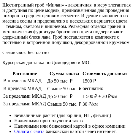
Шестигранный гроб «Милан» - лаконичная, в меру элегантная
и доступная по цене модель, предназначенная для проведения
похорон в среднем ценовом сегменте. Изделие выполнено из
массива сосны и представлено в нескольких вариантах цвета
– темном, светлом и вишневом. Рельефная отделка граней и
металлическая фурнитура бронзового цвета подчеркивают
сдержанный блеск лака. Гроб поставляется в комплекте с
постелью и встроенной подушкой, декорированной кружевом.
Самовывоз:
Бесплатно
Курьерская доставка по Домодедово и МО:
Расстояние
Сумма заказа
Стоимость доставки
В пределах МКАД
До 50 тыс. ₽
1500 ₽
В пределах МКАД
бесплатно
Свыше 50 тыс. ₽
За пределами МКАД
До 50 тыс. ₽
1 500 ₽ + 30 ₽/км
За пределами МКАД
Свыше 50 тыс. ₽
30 ₽/км
Безналичный расчет (для юр.лиц, ИП, физ.лиц)
Наличными при получении заказа
Наличными или банковской картой в офисе компании
Оплата с сайта
банковской картой через интернет-