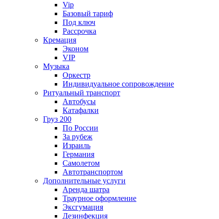
Vip
Базовый тариф
Под ключ
Рассрочка
Кремация
Эконом
VIP
Музыка
Оркестр
Индивидуальное сопровождение
Ритуальный транспорт
Автобусы
Катафалки
Груз 200
По России
За рубеж
Израиль
Германия
Самолетом
Автотранспортом
Дополнительные услуги
Аренда шатра
Траурное оформление
Эксгумация
Дезинфекция