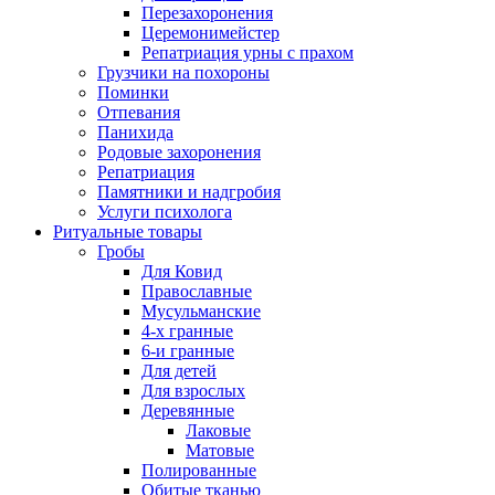
Перезахоронения
Церемонимейстер
Репатриация урны с прахом
Грузчики на похороны
Поминки
Отпевания
Панихида
Родовые захоронения
Репатриация
Памятники и надгробия
Услуги психолога
Ритуальные товары
Гробы
Для Ковид
Православные
Мусульманские
4-х гранные
6-и гранные
Для детей
Для взрослых
Деревянные
Лаковые
Матовые
Полированные
Обитые тканью