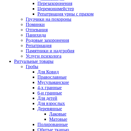
Перезахоронения
Церемонимейстер
Репатриация урны с прахом
Грузчики на похороны
Поминки
Отпевания
Панихида
Родовые захоронения
Репатриация
Памятники и надгробия
Услуги психолога
Ритуальные товары
Гробы
Для Ковид
Православные
Мусульманские
4-х гранные
6-и гранные
Для детей
Для взрослых
Деревянные
Лаковые
Матовые
Полированные
Обитые тканью