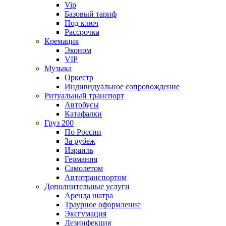
Vip
Базовый тариф
Под ключ
Рассрочка
Кремация
Эконом
VIP
Музыка
Оркестр
Индивидуальное сопровождение
Ритуальный транспорт
Автобусы
Катафалки
Груз 200
По России
За рубеж
Израиль
Германия
Самолетом
Автотранспортом
Дополнительные услуги
Аренда шатра
Траурное оформление
Эксгумация
Дезинфекция