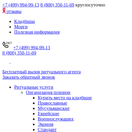
+7 (499) 994-99-13
8 (800) 350-11-69
круглосуточно
отзывы
Кладбища
Морги
Полезная информация
+7 (499) 994-99-13
8 (800) 350-11-69
Бесплатный вызов ритуального агента
Заказать обратный звонок
Ритуальные услуги
Организация похорон
Купить место на кладбище
Православные
Мусульманские
Еврейские
Военнослужащих
Эконом
Стандарт