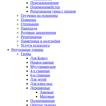
Перезахоронения
Церемонимейстер
Репатриация урны с прахом
Грузчики на похороны
Поминки
Отпевания
Панихида
Родовые захоронения
Репатриация
Памятники и надгробия
Услуги психолога
Ритуальные товары
Гробы
Для Ковид
Православные
Мусульманские
4-х гранные
6-и гранные
Для детей
Для взрослых
Деревянные
Лаковые
Матовые
Полированные
Обитые тканью