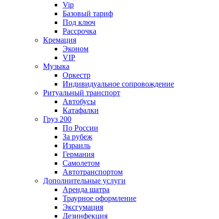
Vip
Базовый тариф
Под ключ
Рассрочка
Кремация
Эконом
VIP
Музыка
Оркестр
Индивидуальное сопровождение
Ритуальный транспорт
Автобусы
Катафалки
Груз 200
По России
За рубеж
Израиль
Германия
Самолетом
Автотранспортом
Дополнительные услуги
Аренда шатра
Траурное оформление
Эксгумация
Дезинфекция