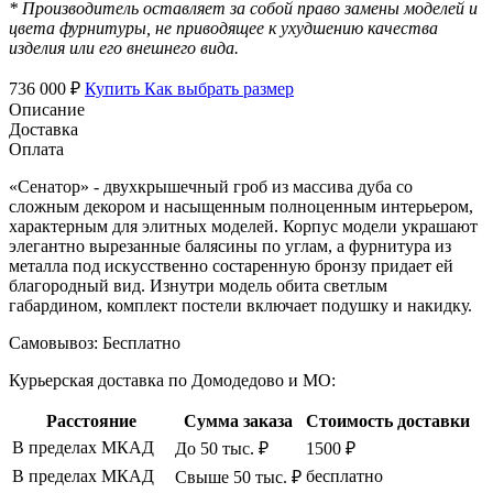
* Производитель оставляет за собой право замены моделей и
цвета фурнитуры, не приводящее к ухудшению качества
изделия или его внешнего вида.
736 000 ₽
Купить
Как выбрать размер
Описание
Доставка
Оплата
«Сенатор» - двухкрышечный гроб из массива дуба со
сложным декором и насыщенным полноценным интерьером,
характерным для элитных моделей. Корпус модели украшают
элегантно вырезанные балясины по углам, а фурнитура из
металла под искусственно состаренную бронзу придает ей
благородный вид. Изнутри модель обита светлым
габардином, комплект постели включает подушку и накидку.
Самовывоз:
Бесплатно
Курьерская доставка по Домодедово и МО:
Расстояние
Сумма заказа
Стоимость доставки
В пределах МКАД
До 50 тыс. ₽
1500 ₽
В пределах МКАД
бесплатно
Свыше 50 тыс. ₽