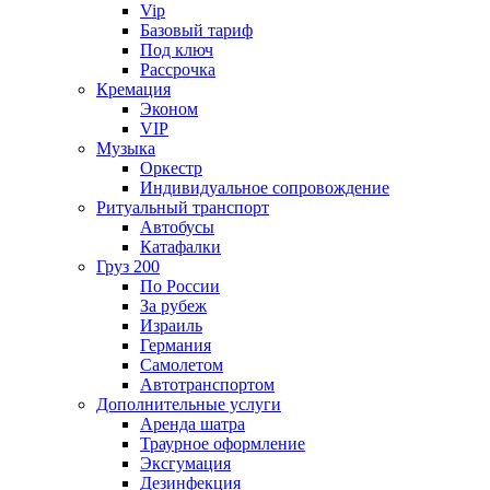
Vip
Базовый тариф
Под ключ
Рассрочка
Кремация
Эконом
VIP
Музыка
Оркестр
Индивидуальное сопровождение
Ритуальный транспорт
Автобусы
Катафалки
Груз 200
По России
За рубеж
Израиль
Германия
Самолетом
Автотранспортом
Дополнительные услуги
Аренда шатра
Траурное оформление
Эксгумация
Дезинфекция