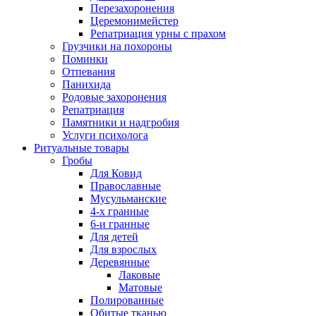
Перезахоронения
Церемонимейстер
Репатриация урны с прахом
Грузчики на похороны
Поминки
Отпевания
Панихида
Родовые захоронения
Репатриация
Памятники и надгробия
Услуги психолога
Ритуальные товары
Гробы
Для Ковид
Православные
Мусульманские
4-х гранные
6-и гранные
Для детей
Для взрослых
Деревянные
Лаковые
Матовые
Полированные
Обитые тканью