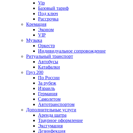
Vip
Базовый тариф
Под ключ
Рассрочка
Кремация
Эконом
VIP
Музыка
Оркестр
Индивидуальное сопровождение
Ритуальный транспорт
Автобусы
Катафалки
Груз 200
По России
За рубеж
Израиль
Германия
Самолетом
Автотранспортом
Дополнительные услуги
Аренда шатра
Траурное оформление
Эксгумация
Дезинфекция