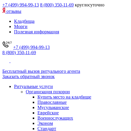
+7 (499) 994-99-13
8 (800) 350-11-69
круглосуточно
отзывы
Кладбища
Морги
Полезная информация
+7 (499) 994-99-13
8 (800) 350-11-69
Бесплатный вызов ритуального агента
Заказать обратный звонок
Ритуальные услуги
Организация похорон
Купить место на кладбище
Православные
Мусульманские
Еврейские
Военнослужащих
Эконом
Стандарт