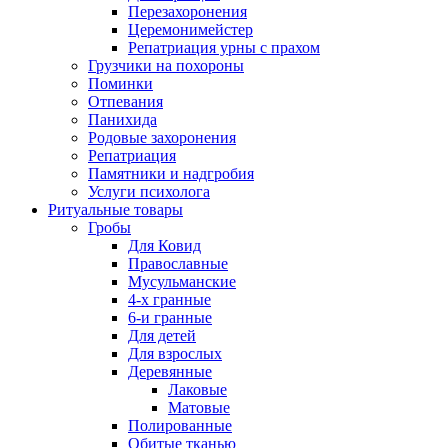
Перезахоронения
Церемонимейстер
Репатриация урны с прахом
Грузчики на похороны
Поминки
Отпевания
Панихида
Родовые захоронения
Репатриация
Памятники и надгробия
Услуги психолога
Ритуальные товары
Гробы
Для Ковид
Православные
Мусульманские
4-х гранные
6-и гранные
Для детей
Для взрослых
Деревянные
Лаковые
Матовые
Полированные
Обитые тканью