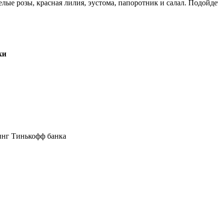
лые розы, красная лилия, эустома, папоротник и салал. Подойдет
ки
инг Тинькофф банка