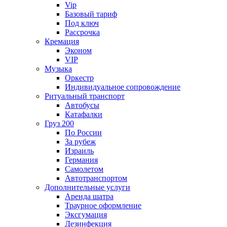
Vip
Базовый тариф
Под ключ
Рассрочка
Кремация
Эконом
VIP
Музыка
Оркестр
Индивидуальное сопровождение
Ритуальный транспорт
Автобусы
Катафалки
Груз 200
По России
За рубеж
Израиль
Германия
Самолетом
Автотранспортом
Дополнительные услуги
Аренда шатра
Траурное оформление
Эксгумация
Дезинфекция