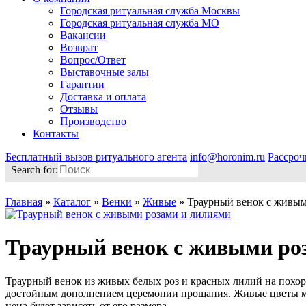
Городская ритуальная служба Москвы
Городская ритуальная служба МО
Вакансии
Возврат
Вопрос/Ответ
Выставочные залы
Гарантии
Доставка и оплата
Отзывы
Производство
Контакты
Бесплатный вызов ритуального агента
info@horonim.ru
Рассроч
Search for:
Главная
»
Каталог
»
Венки
»
Живые
»
Траурный венок с живым
Траурный венок с живыми ро
Траурный венок из живых белых роз и красных лилий на похор
достойным дополнением церемонии прощания. Живые цветы могу
цена будет зависеть от его размера.