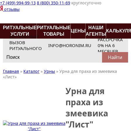
+7 (499) 994-99-13
8 (800) 350-11-69
круглосуточно
отзывы
РИТУАЛЬНЫЕ
РИТУАЛЬНЫЕ
НАШИ
ЦЕНЫ
КАЛЬКУЛ
УСЛУГИ
ТОВАРЫ
АГЕНТЫ
БЕСПЛАТНЫЙ
РАССРОЧКА
ВЫЗОВ
INFO@HORONIM.RU
0% НА 6
РИТУАЛЬНОГО
МЕСЯЦЕВ
Search
АГЕНТА
for:
Главная
»
Каталог
»
Урны
»
Урна для праха из змеевика
«Лист»
Урна для
праха из
змеевика
"Лист"