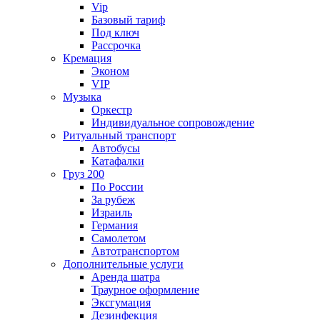
Vip
Базовый тариф
Под ключ
Рассрочка
Кремация
Эконом
VIP
Музыка
Оркестр
Индивидуальное сопровождение
Ритуальный транспорт
Автобусы
Катафалки
Груз 200
По России
За рубеж
Израиль
Германия
Самолетом
Автотранспортом
Дополнительные услуги
Аренда шатра
Траурное оформление
Эксгумация
Дезинфекция