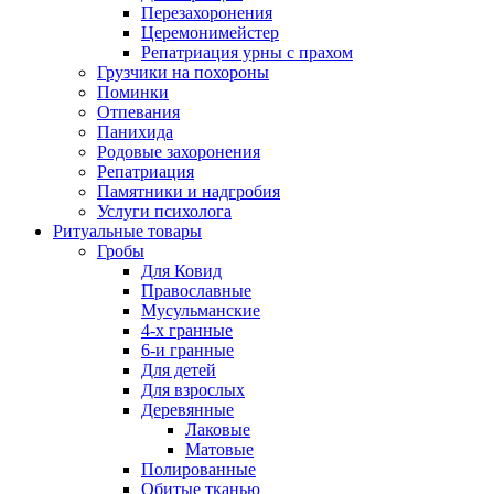
Перезахоронения
Церемонимейстер
Репатриация урны с прахом
Грузчики на похороны
Поминки
Отпевания
Панихида
Родовые захоронения
Репатриация
Памятники и надгробия
Услуги психолога
Ритуальные товары
Гробы
Для Ковид
Православные
Мусульманские
4-х гранные
6-и гранные
Для детей
Для взрослых
Деревянные
Лаковые
Матовые
Полированные
Обитые тканью